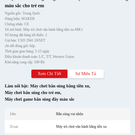
màu sắc cho trẻ em
Nguồn gốc: Trung Quốc
Hàng hiệu: MAKER
Chứng nhận: CE
Số mô hình: Máy trò chơi vận hành bằng tiền xu-MK1
Số lượng đặt hàng tối thiểu: 2
Giá bán: USD 2941.18/SET
chi tiết đóng gói: hộp
Thời gian giao hàng: 5-15 ngày
Điều khoản thanh toán: L/C, T/T, Western Union
Khả năng cung cấp: 100 Bộ
Xem Chi Tiết
Sự Miêu Tả
Làm nổi bật:
Máy chơi bắn súng bằng tiền xu
,
Máy chơi bắn súng cho trẻ em
,
Máy chơi game bắn súng đầy màu sắc
1tên:
Bắn súng vui nhộn
2Loại:
Máy trò chơi vận hành bằng tiền xu