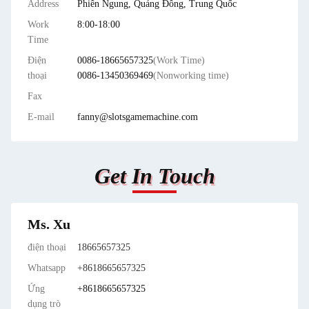
Address
Phiên Ngung, Quảng Đông, Trung Quốc
Work
8:00-18:00
Time
Điện
0086-18665657325
(Work Time)
thoại
0086-13450369469
(Nonworking time)
Fax
E-mail
fanny@slotsgamemachine.com
Get In Touch
Ms. Xu
điện thoại
18665657325
Whatsapp
+8618665657325
Ứng
+8618665657325
dụng trò