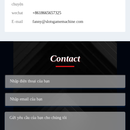
chuyện
wechat
+8618665657325
E-mail
fanny@slotsgamemachine.com
Contact