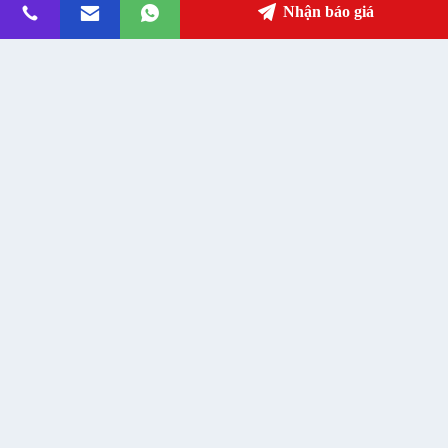
Địa chỉ
Nhận báo giá
fanny@slotsgamemachine.com
E-mail
0086-18665657325
Điện thoại
Guangzhou Maker Industry Co., Ltd.