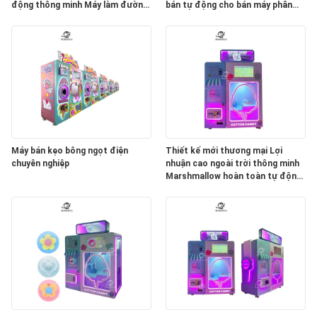
động thông minh Máy làm đường
bán tự động cho bán máy phân
đầy màu sắc
phối thương mại
Máy bán kẹo bông ngọt điện
Thiết kế mới thương mại Lợi
chuyên nghiệp
nhuận cao ngoài trời thông minh
Marshmallow hoàn toàn tự động
Cotton Candy Maker Máy tự
động